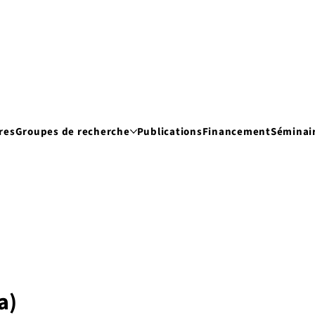
res
Groupes de recherche
Publications
Financement
Séminai
a)